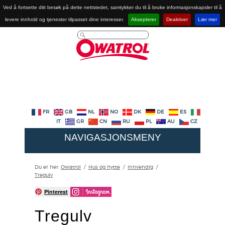
Ved å fortsette ditt besøk på dette nettstedet, samtykker du til å bruke informasjonskapsler til å
levere innhold og tjenester tilpasset dine interesser.
Aksepterer
Deaktiver
Lær mer
FR
GB
NL
NO
DK
DE
ES
IT
GR
CN
RU
PL
AU
CZ
NAVIGASJONSMENY
Du er her:
Owatrol
/
Hus og hytte
/
Innvendig
/
Tregulv
Pinterest
Tregulv