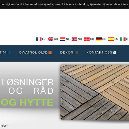
 samtykker du til å bruke informasjonskapsler til å levere innhold og tjenester tilpasset dine intere
FR
GB
NL
NO
DK
DE
ES
IT
TIM
OWATROL OLJE
DEKOR
KONTAKT OSS
g hjem