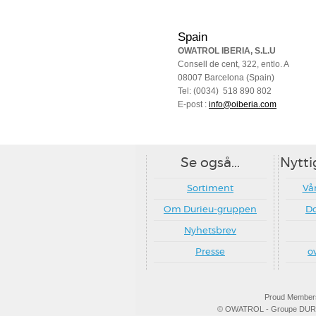
Spain
OWATROL IBERIA, S.L.U
Consell de cent, 322, entlo. A
08007 Barcelona (Spain)
Tel: (0034) 518 890 802
E-post :
info@oiberia.com
Se også...
Nytti
Sortiment
Vår
Om Durieu-gruppen
D
Nyhetsbrev
Presse
o
Proud Members
© OWATROL - Groupe DURIEU -