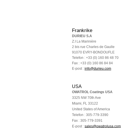
Frankrike
DURIEU S.A
Z.I La Marinière
2 bis rue Charles de Gaulle
91070 EVRY-BONDOUFLE
Telefon : +33 (0) 160 86 48 70
Fax : +33 (0) 160 86 84 84
E-post :
info@durieu.com
USA
OWATROL Coatings USA
3325 NW 70th Ave
Miami, FL 33122
United States of America
Telefon : 305-779-3390
Fax : 305-779-3391
E-post :
sales@owatrolusa.com