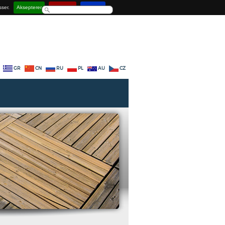
sser.
Aksepterer
Deaktiver
Lær mer
GR
CN
RU
PL
AU
CZ