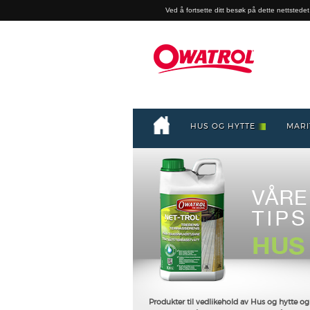
Ved å fortsette ditt besøk på dette nettstedet,
HUS OG HYTTE
MARI
Produkter til vedlikehold av Hus og hytte o