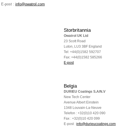
E-post :
info@owatrol.com
Storbritannia
Owatrol UK Ltd
23 Scott Road
Luton, LU3 3BF England
Tel: +44(0)1582 592707
Fax: +44(0)1582 585266
E-post
Belgia
DURIEU Coatings S.A/N.V
New Tech Center
Avenue Albert Einstein
1348 Louvain-La-Neuve
Telefon : +32(0)10 420 090
Fax : +32(0)10 420 099
E-post :
info@durieucoatings.com