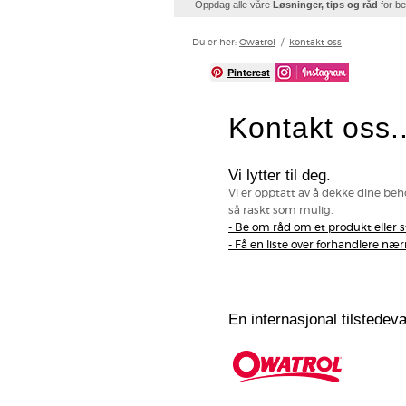
Oppdag alle våre
Løsninger, tips og råd
for be
Du er her:
Owatrol
/
kontakt oss
Pinterest
Kontakt oss..
Vi lytter til deg.
Vi er opptatt av å dekke dine beh
så raskt som mulig.
- Be om råd om et produkt eller st
- Få en liste over forhandlere n
En internasjonal tilstedev