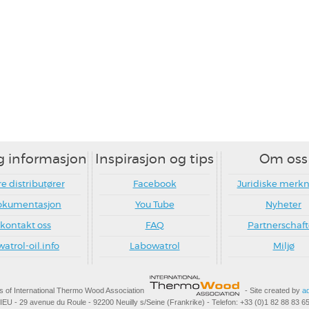
g informasjon
Inspirasjon og tips
Om oss
e distributører
Facebook
Juridiske merk
okumentasjon
You Tube
Nyheter
kontakt oss
FAQ
Partnerschaf
watrol-oil.info
Labowatrol
Miljø
 of International Thermo Wood Association
- Site created by
ad
 29 avenue du Roule - 92200 Neuilly s/Seine (Frankrike) - Telefon: +33 (0)1 82 88 83 65 