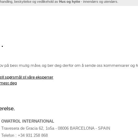
handling, beskyttelse og vedlikehold av
Hus og hytte
- innendørs og utendørs.
.
ov på best mulig måte, og ber deg derfor om å sende oss kommentarer og fore
ill spørsmål til våre eksperter
ærmest deg
ærelse.
OWATROL INTERNATIONAL
Travesera de Gracia 62, 1o5a - 08006 BARCELONA - SPAIN
Telefon : +34 931 258 868