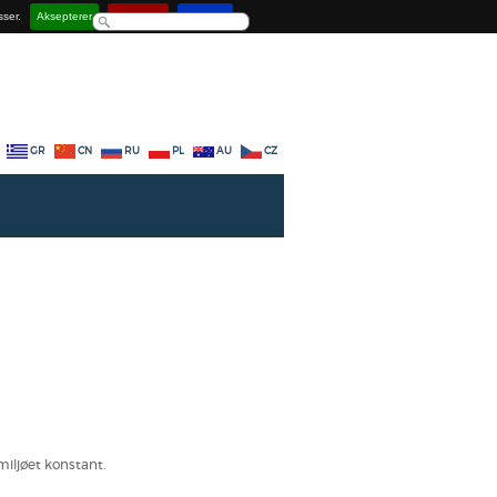
sser.
Aksepterer
Deaktiver
Lær mer
GR
CN
RU
PL
AU
CZ
iljøet konstant.