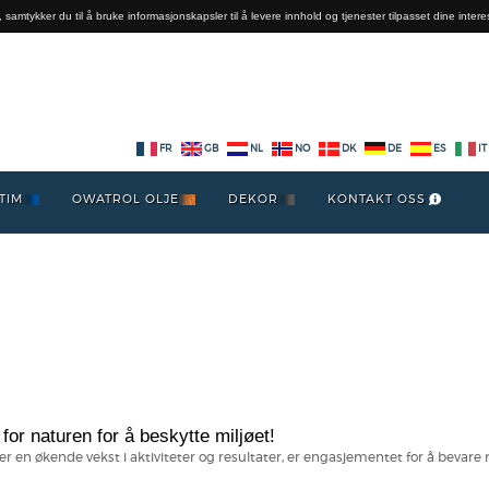
 samtykker du til å bruke informasjonskapsler til å levere innhold og tjenester tilpasset dine intere
FR
GB
NL
NO
DK
DE
ES
IT
TIM
OWATROL OLJE
DEKOR
KONTAKT OSS
for naturen for å beskytte miljøet!
en økende vekst i aktiviteter og resultater, er engasjementet for å bevare m