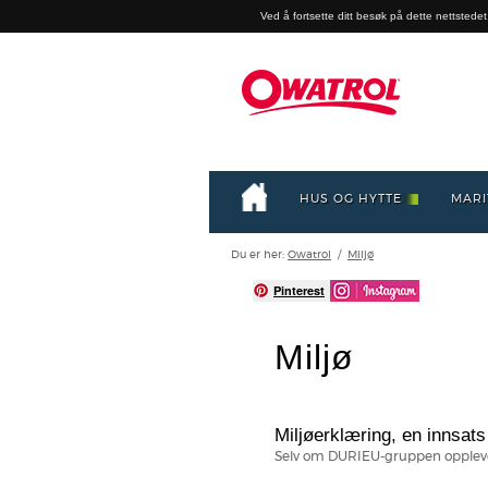
Ved å fortsette ditt besøk på dette nettstedet,
HUS OG HYTTE
MARI
Du er her:
Owatrol
/
Miljø
Pinterest
Miljø
Miljøerklæring, en innsats 
Selv om DURIEU-gruppen opplever 