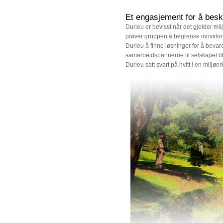
Et engasjement for å besky
Durieu er bevisst når det gjelder mi
prøver gruppen å begrense innvirknin
Durieu å finne løsninger for å bevar
samarbeidspartnerne til selskapet bl
Durieu satt svart på hvitt i en miljø