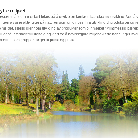
tte miljøet.
ljøspørsmål og har et fast fokus på å utvikle en konkret, bærekraftig utvikling. Ved 
gen av sine aktiviteter på naturen som omgir oss. Fra utvikling til produksjon og r
e miljøet, særlig gjennom utvikling av produkter som blir merket "Miljømessig bærek
ir også informert fullstendig og klart for å bevisstgjøre miljøbevisste handlinger h
erklæring som gruppen følger til punkt og prikke.