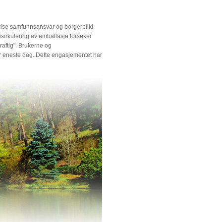
å vise samfunnsansvar og borgerplikt
esirkulering av emballasje forsøker
raftig". Brukerne og
ver eneste dag. Dette engasjementet har