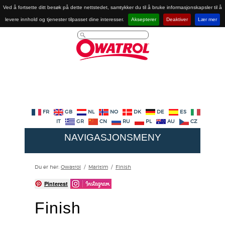
Ved å fortsette ditt besøk på dette nettstedet, samtykker du til å bruke informasjonskapsler til å
levere innhold og tjenester tilpasset dine interesser.
Aksepterer
Deaktiver
Lær mer
FR
GB
NL
NO
DK
DE
ES
IT
GR
CN
RU
PL
AU
CZ
NAVIGASJONSMENY
Du er her:
Owatrol
/
Maritim
/
Finish
Pinterest
Finish