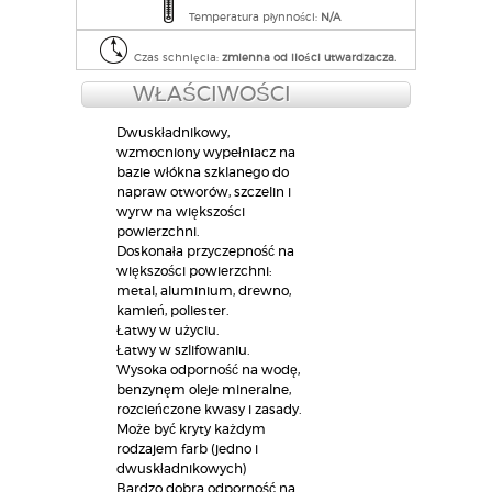
Temperatura płynności:
N/A
Czas schnięcia:
zmienna od ilości utwardzacza.
WŁAŚCIWOŚCI
Dwuskładnikowy,
wzmocniony wypełniacz na
bazie włókna szklanego do
napraw otworów, szczelin i
wyrw na większości
powierzchni.
Doskonała przyczepność na
większości powierzchni:
metal, aluminium, drewno,
kamień, poliester.
Łatwy w użyciu.
Łatwy w szlifowaniu.
Wysoka odporność na wodę,
benzynęm oleje mineralne,
rozcieńczone kwasy i zasady.
Może być kryty każdym
rodzajem farb (jedno i
dwuskładnikowych)
Bardzo dobra odporność na