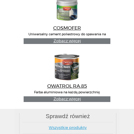
COSMOFER
Uniwersalny cement poliestrowy do spawania na
zimno
Zobacz więcej
OWATROL RA.85
Farba aluminiowa na każdą powierzchnię
Zobacz więcej
Sprawdź również
Wszystkie produkty