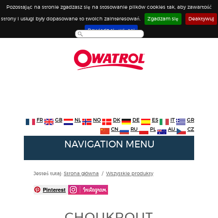
Pozostając na stronie zgadzasz się na stosowanie plików cookies tak, aby zawartość
strony i usługi były dopasowane to twoich zainteresowań.
Zgadzam się
Deaktywuj
Dowiedz się więcej
FR
GB
NL
NO
DK
DE
ES
IT
GR
CN
RU
PL
AU
CZ
NAVIGATION MENU
Jesteś tutaj:
Strona główna
/
Wszystkie produkty
Pinterest
CHOUKROUT