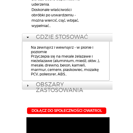
uderzenia.
Doskonałe właściwości
obróbki po utwardzeniu -
można wiercić, ciąć, wbijać,
wypełniać...
GDZIE STOSOWAĆ
Na zewnątrz i wewnątrz - w pionie i
poziomie
Przyczepia się na metale żelazawe i
nieżelazawe (aluminium, miedź, ołów...),
metale, drewno, beton, kamień,
marmur, cement, piaskowiec, mozaikę
PCV, polietsrer, ABS...
OBSZARY
ZASTOSOWANIA
DOŁĄCZ DO SPOŁECZNOŚCI OWATROL