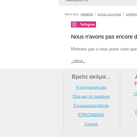
διακόσμησή του.
Είστε εδώ :
Owatrol
/
Συχνές ερωτήσεις
/
LIANF
Nous n'avons pas encore d
N'hésitez pas à nous poser votre que
_retour_
Βρείτε ακόμα...
Η επιχείρηση μας
Ο
Όλα μας τα προϊόντα
Ενημερωτικά δελτία
ΕΠΙΚΟΙΝΩΝΙΑ
Σχετικά