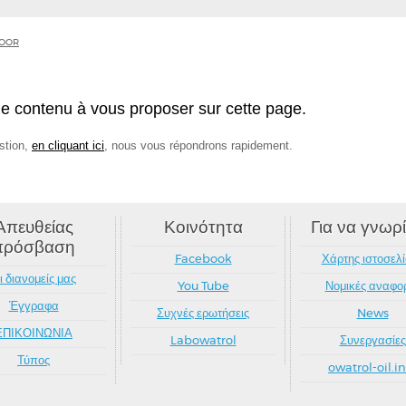
LOOR
e contenu à vous proposer sur cette page.
stion,
en cliquant ici
, nous vous répondrons rapidement.
Απευθείας
Κοινότητα
Για να γνωρί
πρόσβαση
Facebook
Χάρτης ιστοσελ
ι διανομείς μας
You Tube
Νομικές αναφο
Έγγραφα
Συχνές ερωτήσεις
News
ΕΠΙΚΟΙΝΩΝΙΑ
Labowatrol
Συνεργασίες
Τύπος
owatrol-oil.in