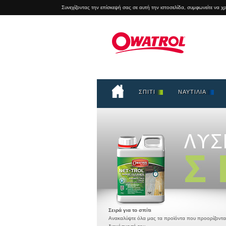
Συνεχίζοντας την επίσκεψή σας σε αυτή την ιστοσελίδα, συμφωνείτε να 
ΣΠΙΤΙ
ΝΑΥΤΙΛΙΑ
Σειρά για το σπίτι
Ανακαλύψτε όλα μας τα προϊόντα που προορίζονται γ