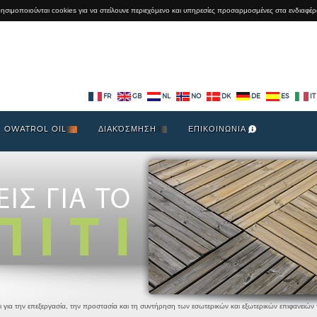
χρησιμοποιούνται cookies για να στείλουνε περιεχόμενο και υπηρεσίες προσαρμοσμένες στα ενδιαφέρ
FR
GB
NL
NO
DK
DE
ES
IT
OWATROL OIL
ΔΙΑΚΌΣΜΗΣΗ
ΕΠΙΚΟΙΝΩΝΙΑ
ια την επεξεργασία, την προστασία και τη συντήρηση των εσωτερικών και εξωτερικών επιφανειών το