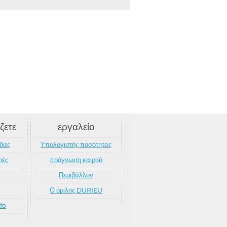
ζετε
εργαλείο
ίδας
Υπολογιστής ποσότητας
ρές
πρόγνωση καιρού
Περιβάλλον
Ο όμιλος DURIEU
fo