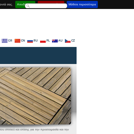
οντά σας.
Αποδέχομαι
Απενεργοποίηση
Μάθετε περισσότερα
GR
CN
RU
PL
AU
CZ
υ σπιτιού και επίσης για την προετοιμασία και την