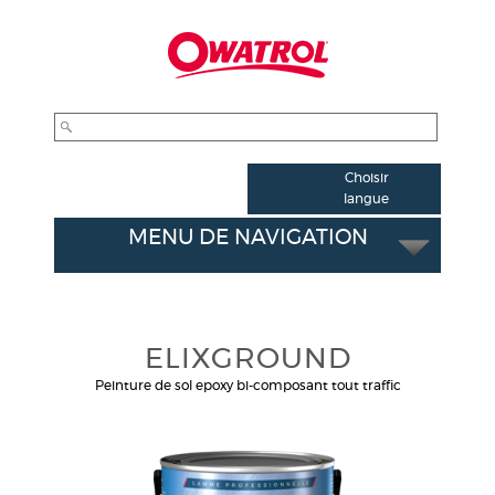
Choisir
langue
Français
MENU DE NAVIGATION
English
Nederlands
Vous êtes ici :
Owatrol Pro
/
Tous nos produits Pro
Norsk
Dansk
ELIXGROUND
Deutsch
Peinture de sol epoxy bi-composant tout traffic
Español
Italiano
ελληνικά