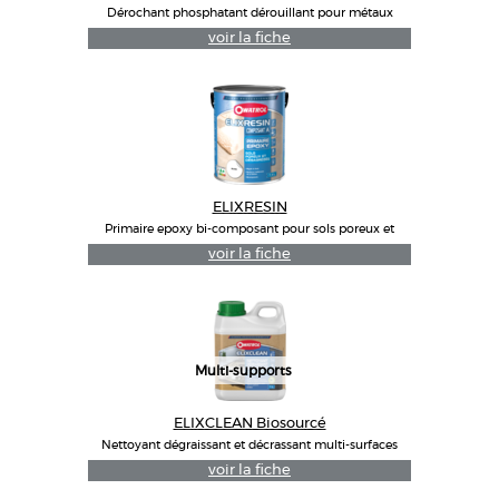
Dérochant phosphatant dérouillant pour métaux
voir la fiche
ELIXRESIN
Primaire epoxy bi-composant pour sols poreux et
désagrégés
voir la fiche
Multi-supports
ELIXCLEAN Biosourcé
Nettoyant dégraissant et décrassant multi-surfaces
voir la fiche