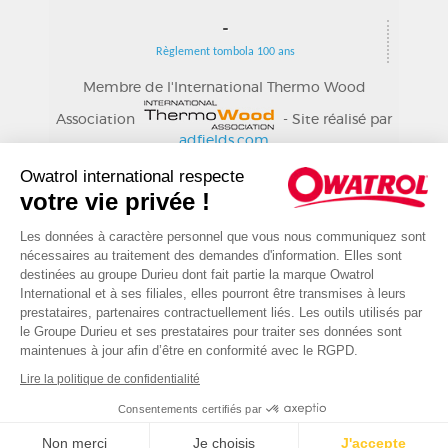
-
Règlement tombola 100 ans
Membre de l'International Thermo Wood
Association
- Site réalisé par
adfields.com
© OWATROL - Groupe DURIEU - 29 avenue du
Owatrol international respecte
Roule - 92200 Neuilly s/Seine (France) - Tél.: +33
votre vie privée !
(0)1 82 88 83 65 - Fax : +33 (0)1 82 88 83 65
Les données à caractère personnel que vous nous communiquez sont
nécessaires au traitement des demandes d'information. Elles sont
destinées au groupe Durieu dont fait partie la marque Owatrol
International et à ses filiales, elles pourront être transmises à leurs
prestataires, partenaires contractuellement liés. Les outils utilisés par
le Groupe Durieu et ses prestataires pour traiter ses données sont
maintenues à jour afin d’être en conformité avec le RGPD.
Lire la politique de confidentialité
Consentements certifiés par
Non merci
Je choisis
J'accepte