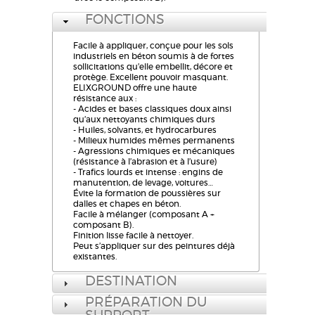
FONCTIONS
Facile à appliquer, conçue pour les sols
industriels en béton soumis à de fortes
sollicitations qu’elle embellit, décore et
protège. Excellent pouvoir masquant.
ELIXGROUND offre une haute
résistance aux :
- Acides et bases classiques doux ainsi
qu’aux nettoyants chimiques durs
- Huiles, solvants, et hydrocarbures
- Milieux humides mêmes permanents
- Agressions chimiques et mécaniques
(résistance à l’abrasion et à l’usure)
- Trafics lourds et intense : engins de
manutention, de levage, voitures…
Évite la formation de poussières sur
dalles et chapes en béton.
Facile à mélanger (composant A +
composant B).
Finition lisse facile à nettoyer.
Peut s’appliquer sur des peintures déjà
existantes.
DESTINATION
PRÉPARATION DU