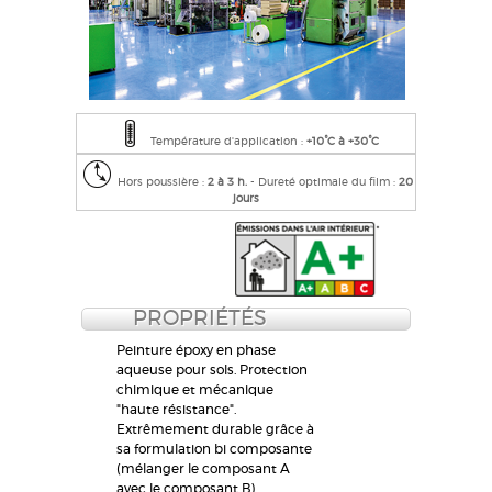
Température d'application :
+10°C à +30°C
Hors poussière :
2 à 3 h.
- Dureté optimale du film :
20
jours​
PROPRIÉTÉS
Peinture époxy en phase
aqueuse pour sols. Protection
chimique et mécanique
"haute résistance".
Extrêmement durable grâce à
sa formulation bi composante
(mélanger le composant A
avec le composant B).