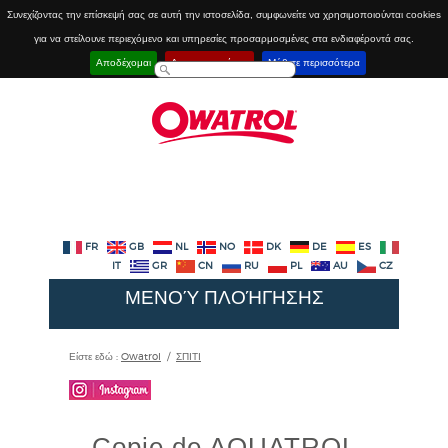
Συνεχίζοντας την επίσκεψή σας σε αυτή την ιστοσελίδα, συμφωνείτε να χρησιμοποιούνται cookies
για να στείλουνε περιεχόμενο και υπηρεσίες προσαρμοσμένες στα ενδιαφέροντά σας.
Αποδέχομαι
Απενεργοποίηση
Μάθετε περισσότερα
FR
GB
NL
NO
DK
DE
ES
IT
GR
CN
RU
PL
AU
CZ
ΜΕΝΟΎ ΠΛΟΉΓΗΣΗΣ
Είστε εδώ :
Owatrol
/
ΣΠΙΤΙ
Copie de AQUATROL