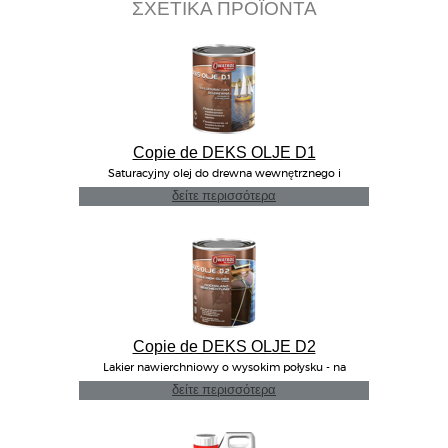
ΣΧΕΤΙΚΑ ΠΡΟΪΟΝΤΑ
Copie de DEKS OLJE D1
Saturacyjny olej do drewna wewnętrznego i
zewnętrnego
δείτε περισσότερα
Copie de DEKS OLJE D2
Lakier nawierchniowy o wysokim połysku - na
zewnątrz/wewnątrz
δείτε περισσότερα