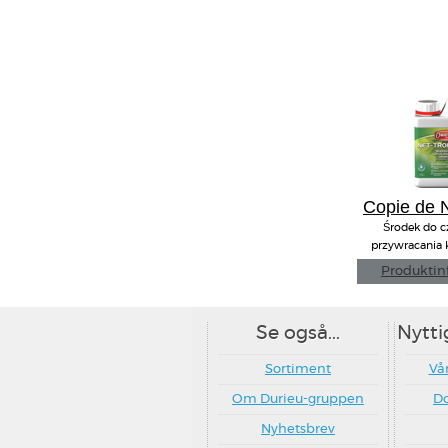
Copie de
Środek do c
przywracania 
Produktin
Se også...
Nytti
Sortiment
Vår
Om Durieu-gruppen
D
Nyhetsbrev