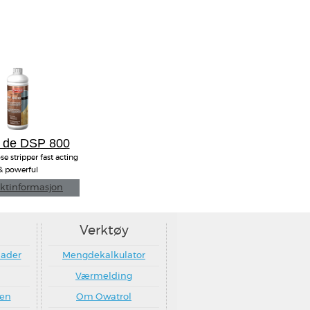
 de DSP 800
se stripper fast acting
& powerful
ktinformasjon
Verktøy
nader
Mengdekalkulator
Værmelding
ten
Om Owatrol