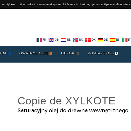
 samtykker du til å bruke informasjonskapsler til å levere innhold og tjenester tilpasset dine intere
FR
GB
NL
NO
DK
DE
ES
IT
TIM
OWATROL OLJE
DEKOR
KONTAKT OSS
Copie de XYLKOTE
Saturacyjny olej do drewna wewnętrznego