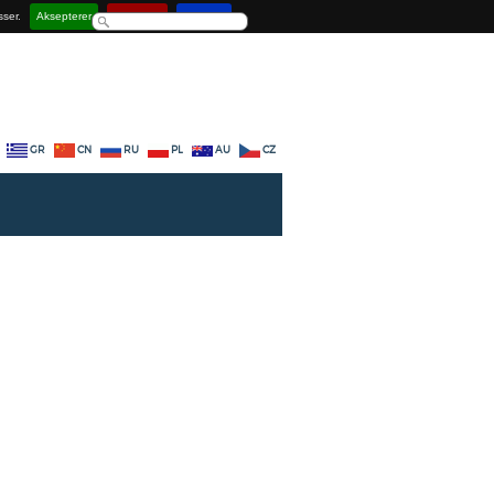
sser.
Aksepterer
Deaktiver
Lær mer
GR
CN
RU
PL
AU
CZ