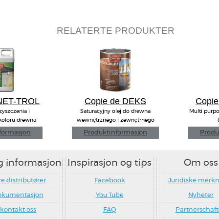
RELATERTE PRODUKTER
 NET-TROL
Copie de DEKS
Copie
OLJE D1
zyszczenia i
Saturacyjny olej do drewna
Multi purpo
koloru drewna
wewnętrznego i zewnętrnego
formasjon
Produktinformasjon
Produ
g informasjon
Inspirasjon og tips
Om oss
e distributører
Facebook
Juridiske merk
okumentasjon
You Tube
Nyheter
kontakt oss
FAQ
Partnerschaf