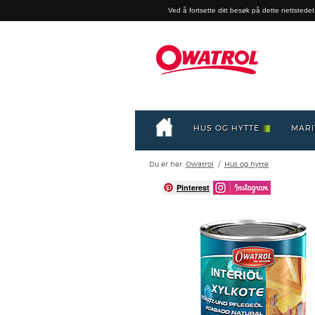
Ved å fortsette ditt besøk på dette nettstedet,
HUS OG HYTTE
MARI
Du er her:
Owatrol
/
Hus og hytte
Pinterest