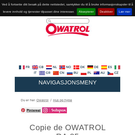
Ved å fortsette ditt besøk på dette nettstedet, samtykker du til å bruke informasjonskapsler til å
levere innhold og tjenester tilpasset dine interesser.
Aksepterer
Deaktiver
Lær mer
FR
GB
NL
NO
DK
DE
ES
IT
GR
CN
RU
PL
AU
CZ
NAVIGASJONSMENY
Du er her:
Owatrol
/
Hus og hytte
Pinterest
Copie de OWATROL