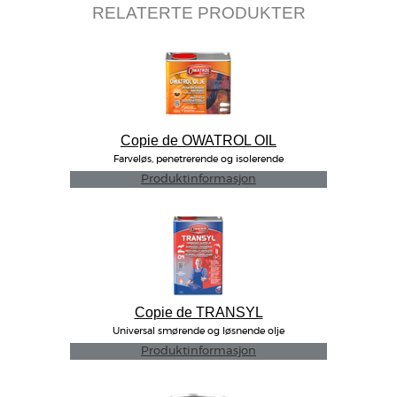
RELATERTE PRODUKTER
Copie de OWATROL OIL
Farveløs, penetrerende og isolerende
rustbeskyttende olje
Produktinformasjon
Copie de TRANSYL
Universal smørende og løsnende olje
Produktinformasjon