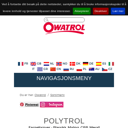
Ved å fortsette ditt besøk på dette nettstedet, samtykker du til å bruke informasjonskapsler til å
levere innhold og tjenester tilpasset dine interesser.
Aksepterer
Deaktiver
Lær mer
FR
GB
NL
NO
DK
DE
ES
IT
GR
CN
RU
PL
AU
CZ
NAVIGASJONSMENY
Du er her:
Owatrol
/
Sortiment
Pinterest
POLYTROL
Fargefornyer - Plastikk, Maling, GRP, Metall