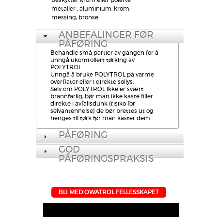
beskytter krom eller polerte
metaller ; aluminium, krom,
messing, bronse.
ANBEFALINGER FØR
PÅFØRING
Behandle små partier av gangen for å
unngå ukontrollert tørking av
POLYTROL.
Unngå å bruke POLYTROL på varme
overflater eller i direkte sollys.
Selv om POLYTROL ikke er svært
brannfarlig, bør man ikke kaste filler
direkte i avfallsdunk (risiko for
selvantennelse) de bør brettes ut og
henges til tørk før man kaster dem.
PÅFØRING
GOD
PÅFØRINGSPRAKSIS
BLI MED OWATROL FELLESSKAPET