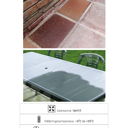
Dekkevne:
18m²/l
Påføringstemperatur:
+5°C to +35°C