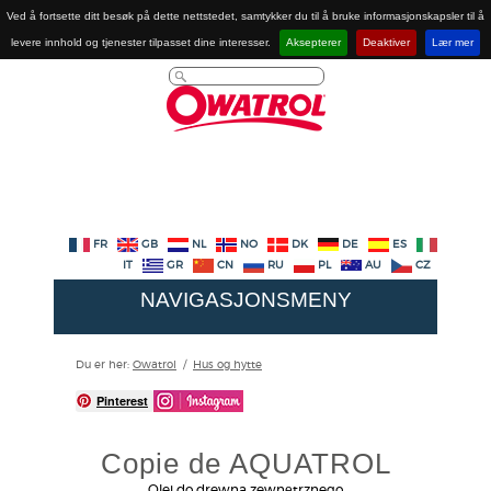
Ved å fortsette ditt besøk på dette nettstedet, samtykker du til å bruke informasjonskapsler til å
levere innhold og tjenester tilpasset dine interesser.
Aksepterer
Deaktiver
Lær mer
FR
GB
NL
NO
DK
DE
ES
IT
GR
CN
RU
PL
AU
CZ
NAVIGASJONSMENY
Du er her:
Owatrol
/
Hus og hytte
Pinterest
Copie de AQUATROL
Olej do drewna zewnętrznego