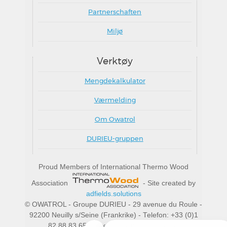
Partnerschaften
Miljø
Verktøy
Mengdekalkulator
Værmelding
Om Owatrol
DURIEU-gruppen
Proud Members of International Thermo Wood
Association
- Site created by
adfields.solutions
© OWATROL - Groupe DURIEU - 29 avenue du Roule -
92200 Neuilly s/Seine (Frankrike) - Telefon: +33 (0)1
82 88 83 65 - Fax : +33 (0) 160 86 84 84