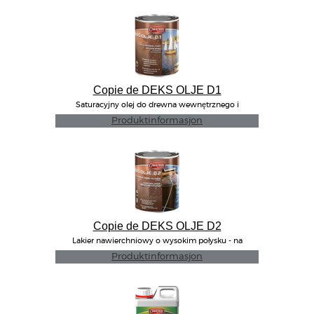
Copie de DEKS OLJE D1
Saturacyjny olej do drewna wewnętrznego i
zewnętrnego
Produktinformasjon
Copie de DEKS OLJE D2
Lakier nawierchniowy o wysokim połysku - na
zewnątrz/wewnątrz
Produktinformasjon